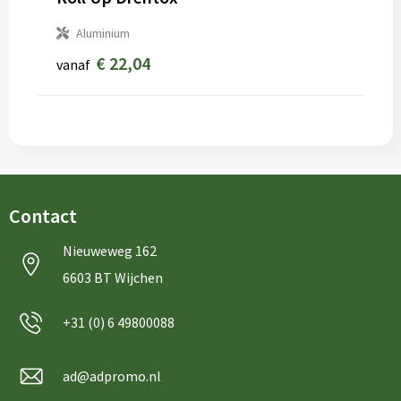
Sleutelhangers en Lanyards
Schorten en Sloven
Aluminium
Snoepgoed
Sweaters
€ 22,04
vanaf
Spellen voor binnen en buiten
T-Shirts
Veiligheid, Auto en Fiets
Veiligheidsvesten en Veiligheidshesjes
Vrije tijd en Strand
Vesten
Contact
Waterflesjes
Werkkleding sets
Nieuweweg 162
Themapakketten
Gereedschap
6603 BT Wijchen
Gehoorbescherming
+31 (0) 6 49800088
ad@adpromo.nl