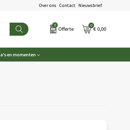
Over ons
Contact
Nieuwsbrief
0
0
€ 0,00
Offerte
a's en momenten