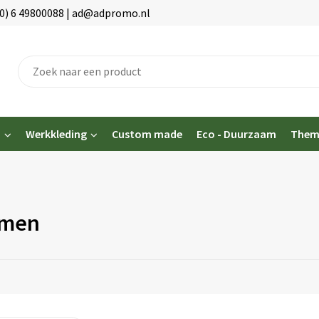
(0) 6 49800088 | ad@adpromo.nl
n
Werkkleding
Custom made
Eco - Duurzaam
Them
emen