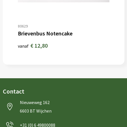
80629
Brievenbus Notencake
€ 12,80
vanaf
Contact
Nieuweweg 162
6603 BT Wijchen
+31 (0) 6 49800088