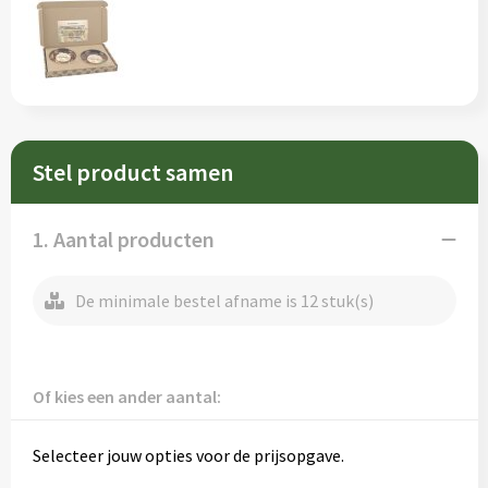
Sleutelhangers en Lanyards
Schorten en Sloven
Snoepgoed
Sweaters
Spellen voor binnen en buiten
T-Shirts
Stel product samen
Veiligheid, Auto en Fiets
Veiligheidsvesten en Veiligheidshesjes
Vrije tijd en Strand
Vesten
1. Aantal producten
Waterflesjes
Werkkleding sets
De minimale bestel afname is 12 stuk(s)
Themapakketten
Gereedschap
Gehoorbescherming
Of kies een ander aantal:
Selecteer jouw opties voor de prijsopgave.