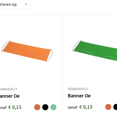
9566NARAS/T
566NARAS/T
Banner Oe
anner Oe
€ 0,15
€ 0,15
vanaf
anaf