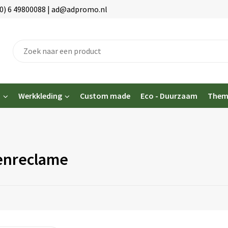
(0) 6 49800088 | ad@adpromo.nl
n
Werkkleding
Custom made
Eco - Duurzaam
Them
enreclame