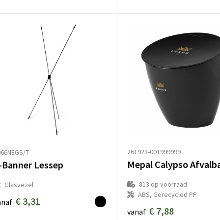
261923-001999999
066NEGS/T
Mepal Calypso Afvalb
-Banner Lessep
813
op voorraad
Glasvezel
ABS, Gerecycled PP
€ 3,31
anaf
€ 7,88
vanaf