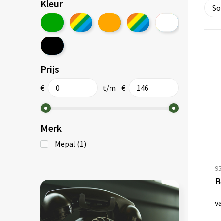
Kleur
Prijs
€
t/m
€
Merk
Mepal
(1)
9
B
v