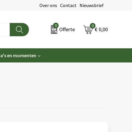
Over ons
Contact
Nieuwsbrief
0
0
€ 0,00
Offerte
a's en momenten