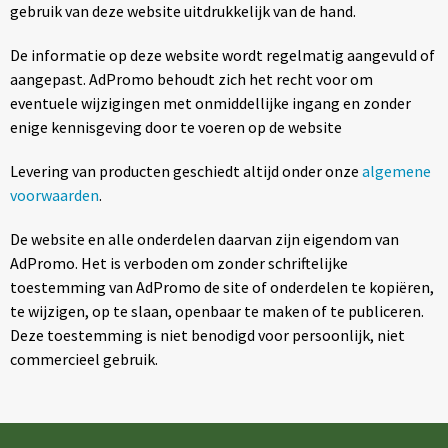
gebruik van deze website uitdrukkelijk van de hand.
Kantoor en Zakelijk
Kledingaccessoires
De informatie op deze website wordt regelmatig aangevuld of
Kinderen, Peuters en Baby's
Ondergoed en Sokken
aangepast. AdPromo behoudt zich het recht voor om
eventuele wijzigingen met onmiddellijke ingang en zonder
Klokken, horloges en weerstations
Overalls
enige kennisgeving door te voeren op de website
Lampen en Gereedschap
Overhemden
Levering van producten geschiedt altijd onder onze
algemene
voorwaarden
.
Levensmiddelen
Polo's
De website en alle onderdelen daarvan zijn eigendom van
AdPromo. Het is verboden om zonder schriftelijke
Paraplu's
Reflecterende polo's
toestemming van AdPromo de site of onderdelen te kopiëren,
te wijzigen, op te slaan, openbaar te maken of te publiceren.
Persoonlijke verzorging
Reflecterende vesten
Deze toestemming is niet benodigd voor persoonlijk, niet
commercieel gebruik.
Reisbenodigdheden
Regenkleding
Schrijfwaren
Schoenen