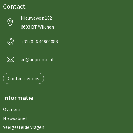
Sleutelhangers en Lanyards
Schorten en Sloven
Contact
Snoepgoed
Sweaters
Nieuweweg 162
6603 BT Wijchen
Spellen voor binnen en buiten
T-Shirts
+31 (0) 6 49800088
Veiligheid, Auto en Fiets
Veiligheidsvesten en Veiligheidshesjes
ad@adpromo.nl
Vrije tijd en Strand
Vesten
Waterflesjes
Werkkleding sets
Contacteer ons
Themapakketten
Gereedschap
Informatie
Gehoorbescherming
Over ons
Nieuwsbrief
Veelgestelde vragen