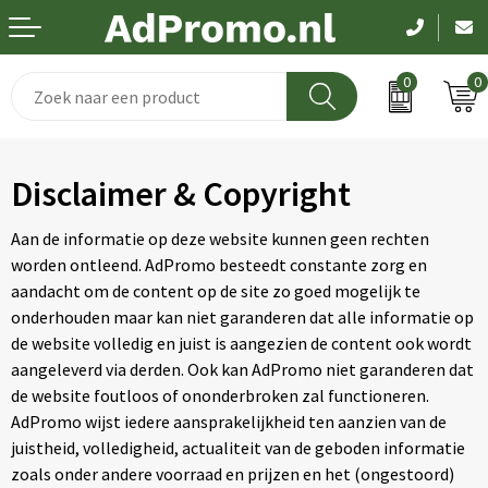
0
0
Drinkwaren
Aanstekers
Been- en voetbescherming
Dag van de zorg
Disclaimer & Copyright
Paraplu's
Anti-stress
Bodywarmers
Pasen
Aan de informatie op deze website kunnen geen rechten
Schrijfwaren
Bidons en Sportflessen
Broeken en Rokken
Koningsdag
worden ontleend. AdPromo besteedt constante zorg en
aandacht om de content op de site zo goed mogelijk te
Elektronica
Elektronica, Gadgets en USB
Caps, Hoeden en Mutsen
Kerst
onderhouden maar kan niet garanderen dat alle informatie op
de website volledig en juist is aangezien de content ook wordt
Feestartikelen
Handschoenen en Sjaals
EK en WK
aangeleverd via derden. Ook kan AdPromo niet garanderen dat
de website foutloos of ononderbroken zal functioneren.
Fitness
Hygiëne en Persoonlijke verzorging
Pakketten voor elke gelegenheid
AdPromo wijst iedere aansprakelijkheid ten aanzien van de
juistheid, volledigheid, actualiteit van de geboden informatie
Huis, Tuin en Keuken
Jassen
zoals onder andere voorraad en prijzen en het (ongestoord)