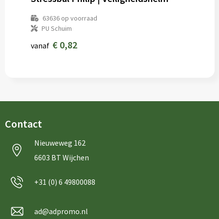
63636
op voorraad
PU Schuim
€ 0,82
vanaf
Contact
Nieuweweg 162
6603 BT Wijchen
+31 (0) 6 49800088
ad@adpromo.nl