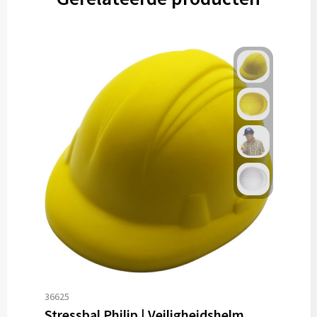
36625
Stressbal Philip | Veiligheidshelm