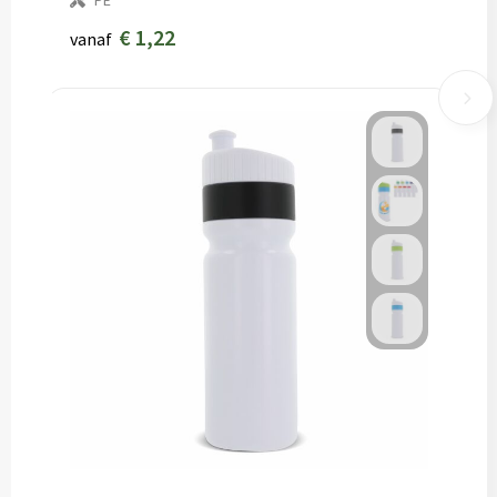
PE
€ 1,22
vanaf