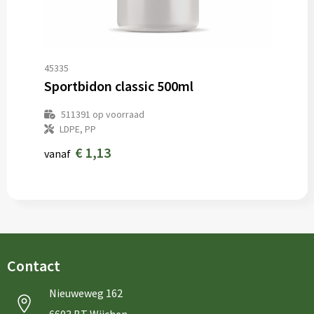
45335
Sportbidon classic 500ml
511391
op voorraad
LDPE, PP
€ 1,13
vanaf
Contact
Nieuweweg 162