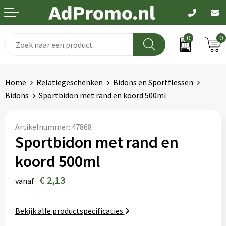
0
0
Drinkwaren
Aanstekers
Been- en voetbescherming
Dag van de zorg
Home
Relatiegeschenken
Bidons en Sportflessen
Paraplu's
Anti-stress
Bodywarmers
Pasen
Bidons
Sportbidon met rand en koord 500ml
Schrijfwaren
Bidons en Sportflessen
Broeken en Rokken
Koningsdag
Artikelnummer:
47868
Elektronica
Elektronica, Gadgets en USB
Caps, Hoeden en Mutsen
Kerst
Sportbidon met rand en
koord 500ml
Feestartikelen
Handschoenen en Sjaals
EK en WK
€ 2,13
vanaf
Fitness
Hygiëne en Persoonlijke verzorging
Pakketten voor elke gelegenheid
Huis, Tuin en Keuken
Jassen
Bekijk alle productspecificaties