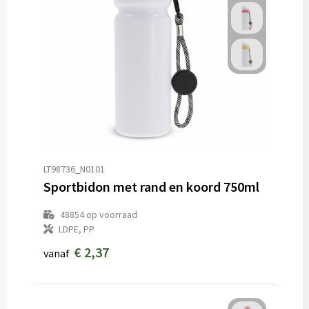
LT98736_N0101
Sportbidon met rand en koord 750ml
48854
op voorraad
LDPE, PP
€ 2,37
vanaf