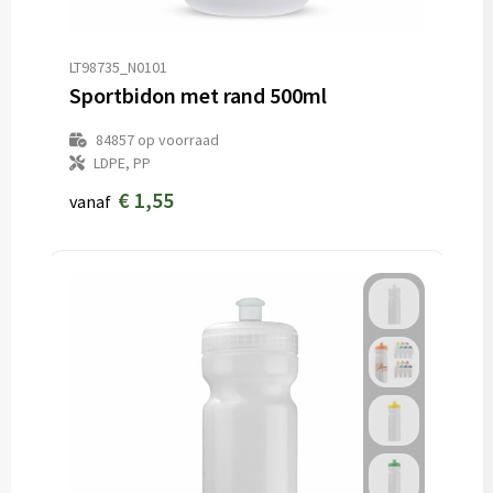
LT98735_N0101
Sportbidon met rand 500ml
84857
op voorraad
LDPE, PP
€ 1,55
vanaf