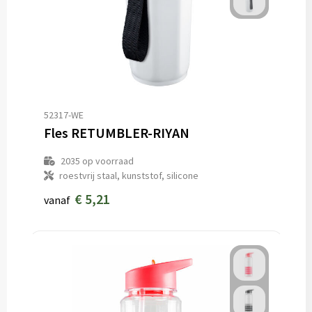
52317-WE
Fles RETUMBLER-RIYAN
2035
op voorraad
roestvrij staal, kunststof, silicone
€ 5,21
vanaf