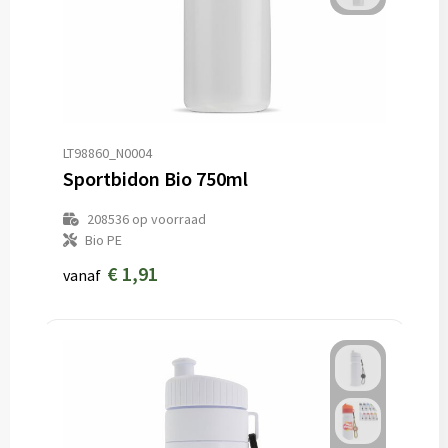
LT98860_N0004
Sportbidon Bio 750ml
208536
op voorraad
Bio PE
€ 1,91
vanaf