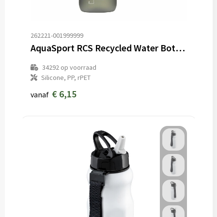
262221-001999999
AquaSport RCS Recycled Water Bottle 1 L
34292
op voorraad
Silicone, PP, rPET
€ 6,15
vanaf