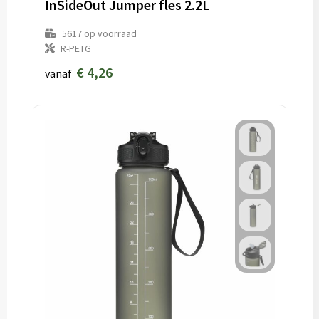
InSideOut Jumper fles 2.2L
5617
op voorraad
R-PETG
€ 4,26
vanaf