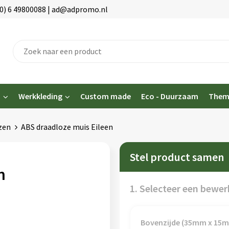
(0) 6 49800088 | ad@adpromo.nl
n
Werkkleding
Custom made
Eco - Duurzaam
Them
zen
ABS draadloze muis Eileen
Stel product samen
n
1. Selecteer een bewer
Bovenzijde (35mm x 15