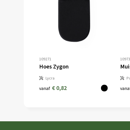
109271
1097
Hoes Zygon
Mui
Lycra
P
€ 0,82
vanaf
vana