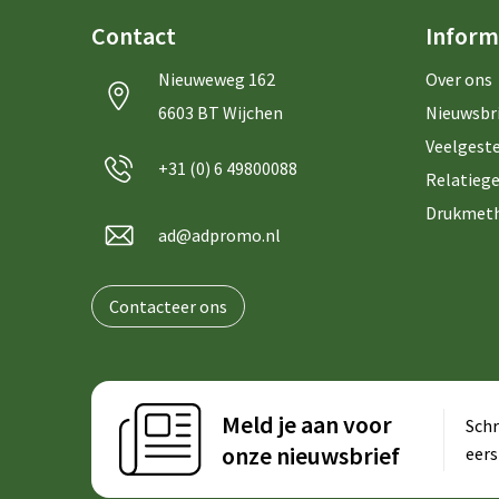
Contact
Inform
Nieuweweg 162
Over ons
6603 BT Wijchen
Nieuwsbr
Veelgeste
+31 (0) 6 49800088
Relatiege
Drukmet
ad@adpromo.nl
Contacteer ons
Meld je aan voor
Schr
onze nieuwsbrief
eers