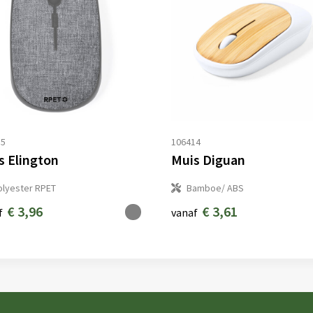
35
106414
s Elington
Muis Diguan
olyester RPET
Bamboe/ ABS
€ 3,96
€ 3,61
f
vanaf