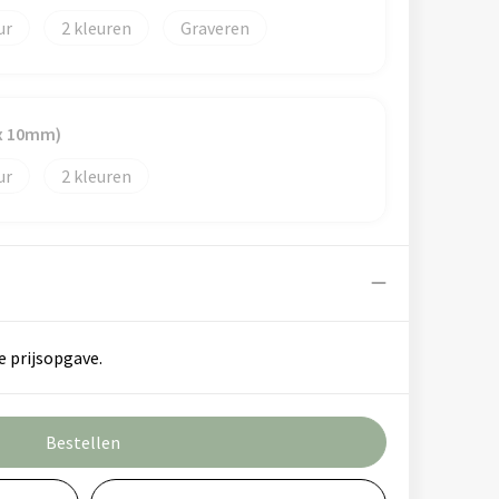
2
Graveren
x 10mm)
2
e prijsopgave.
Bestellen