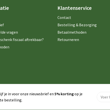
atie
Klantenservice
Contact
ief
Bestelling & Bezorging
lde vragen
Betaalmethoden
schenk fiscaal aftrekbaar?
Retourneren
hoden
ijf je in voor onze nieuwsbrief en
5% korting
op je
te bestelling.