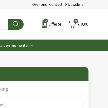
Over ons
Contact
Nieuwsbrief
0
0
€ 0,00
Offerte
a's en momenten
king
mm)