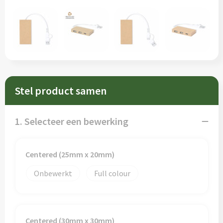
Sleutelhangers en Lanyards
Schorten en Sloven
Snoepgoed
Sweaters
Spellen voor binnen en buiten
T-Shirts
Veiligheid, Auto en Fiets
Veiligheidsvesten en Veiligheidshesjes
Stel product samen
Vrije tijd en Strand
Vesten
1. Selecteer een bewerking
Waterflesjes
Werkkleding sets
Themapakketten
Gereedschap
Centered (25mm x 20mm)
Onbewerkt
Full colour
Gehoorbescherming
Centered (30mm x 30mm)