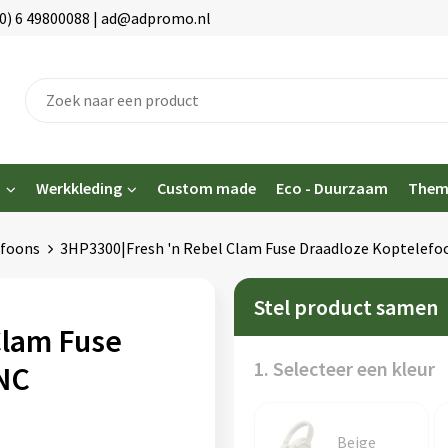
(0) 6 49800088 | ad@adpromo.nl
n
Werkkleding
Custom made
Eco - Duurzaam
Them
efoons
3HP3300|Fresh 'n Rebel Clam Fuse Draadloze Koptelefo
Stel product samen
Clam Fuse
1. Selecteer een kleur
NC
Beige