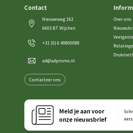
Contact
Inform
Nieuweweg 162
Over ons
6603 BT Wijchen
Nieuwsbr
Veelgeste
+31 (0) 6 49800088
Relatiege
Drukmet
ad@adpromo.nl
Contacteer ons
Meld je aan voor
Schr
onze nieuwsbrief
eers