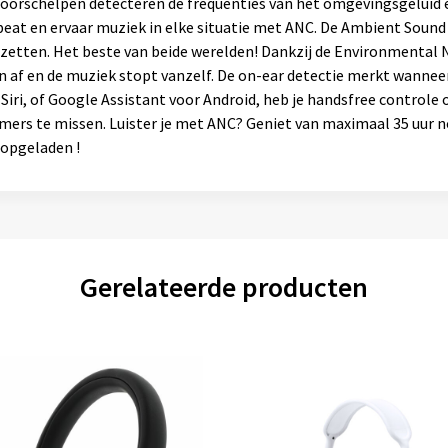
e oorschelpen detecteren de frequenties van het omgevingsgeluid
de beat en ervaar muziek in elke situatie met ANC. De Ambient Sou
e zetten. Het beste van beide werelden! Dankzij de Environmental N
n af en de muziek stopt vanzelf. De on-ear detectie merkt wannee
 Siri, of Google Assistant voor Android, heb je handsfree controle
mers te missen. Luister je met ANC? Geniet van maximaal 35 uur n
g opgeladen !
Gerelateerde producten