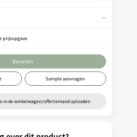
e prijsopgave.
Bestellen
e
Sample aanvragen
go in de winkelwagen/offertemand uploaden
g over dit product?