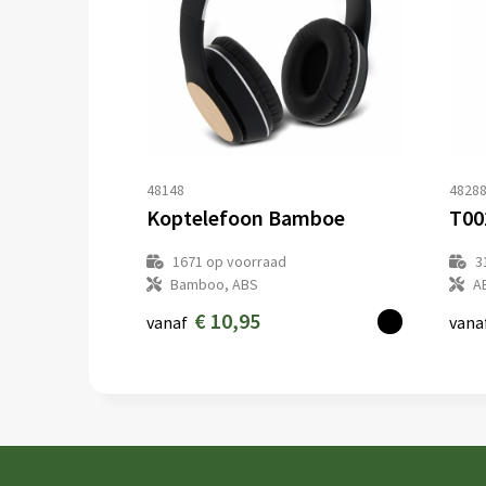
48148
4828
Koptelefoon Bamboe
1671
op voorraad
3
Bamboo, ABS
A
€ 10,95
vanaf
vana