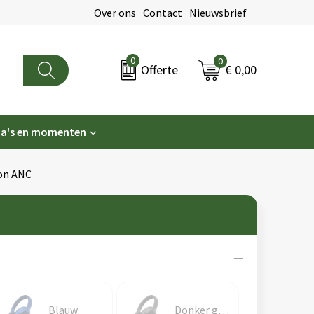
Over ons
Contact
Nieuwsbrief
0
0
€ 0,00
Offerte
a's en momenten
on ANC
Blauw
Donker gun metal