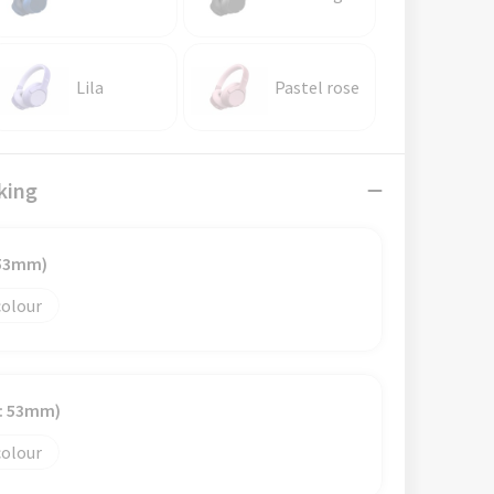
Lila
Pastel rose
king
 53mm)
colour
e: 53mm)
colour