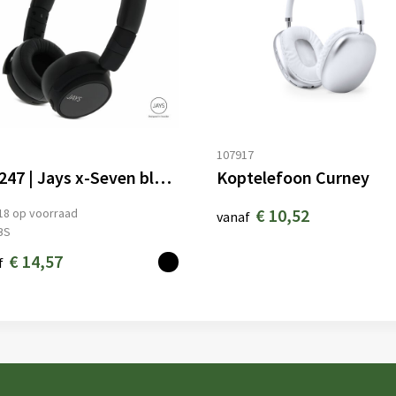
8
107917
T00247 | Jays x-Seven bluetooth hoofdtelefoon
Koptelefoon Curney
€ 10,52
18
op voorraad
vanaf
BS
€ 14,57
f