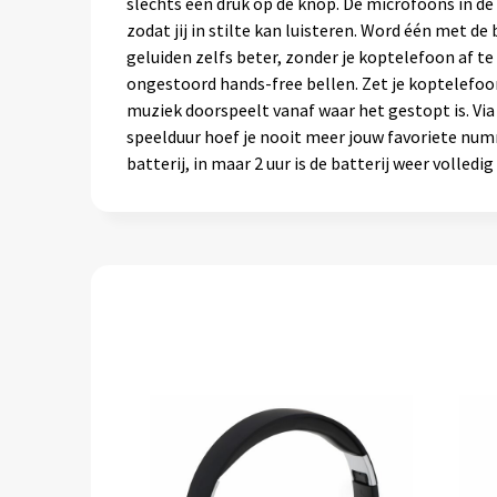
slechts een druk op de knop. De microfoons in d
zodat jij in stilte kan luisteren. Word één met 
geluiden zelfs beter, zonder je koptelefoon af t
ongestoord hands-free bellen. Zet je koptelefoo
muziek doorspeelt vanaf waar het gestopt is. Via
speelduur hoef je nooit meer jouw favoriete num
batterij, in maar 2 uur is de batterij weer volledi