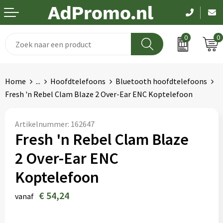
0
0
Drinkwaren
Aanstekers
Been- en voetbescherming
Dag van de zorg
Home
...
Hoofdtelefoons
Bluetooth hoofdtelefoons
Paraplu's
Anti-stress
Bodywarmers
Pasen
Fresh 'n Rebel Clam Blaze 2 Over-Ear ENC Koptelefoon
Schrijfwaren
Bidons en Sportflessen
Broeken en Rokken
Koningsdag
Artikelnummer:
162647
Fresh 'n Rebel Clam Blaze
Elektronica
Elektronica, Gadgets en USB
Caps, Hoeden en Mutsen
Kerst
2 Over-Ear ENC
Feestartikelen
Handschoenen en Sjaals
EK en WK
Koptelefoon
Fitness
Hygiëne en Persoonlijke verzorging
Pakketten voor elke gelegenheid
€ 54,24
vanaf
Huis, Tuin en Keuken
Jassen