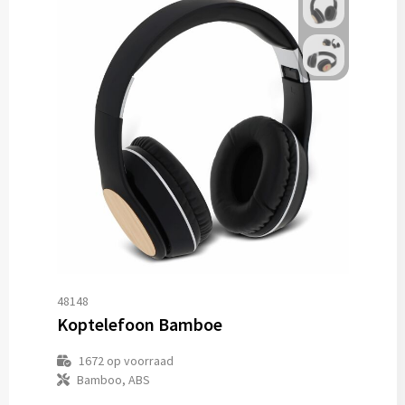
48148
Koptelefoon Bamboe
1672
op voorraad
Bamboo, ABS