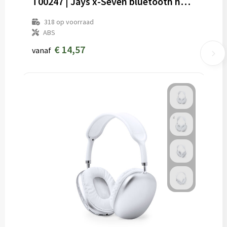
T00247 | Jays x-Seven bluetooth hoofdtelefoon
318
op voorraad
ABS
€ 14,57
vanaf