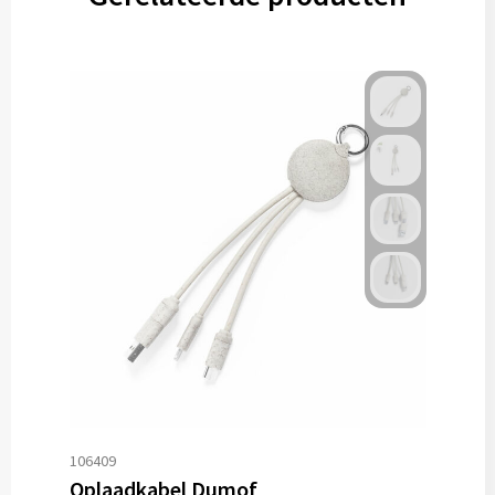
106409
Oplaadkabel Dumof