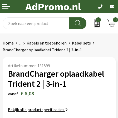
0
0
Drinkwaren
Aanstekers
Been- en voetbescherming
Dag van de zorg
Home
...
Kabels en toebehoren
Kabel sets
Paraplu's
Anti-stress
Bodywarmers
Pasen
BrandCharger oplaadkabel Trident 2 | 3-in-1
Schrijfwaren
Bidons en Sportflessen
Broeken en Rokken
Koningsdag
Artikelnummer:
131599
BrandCharger oplaadkabel
Elektronica
Elektronica, Gadgets en USB
Caps, Hoeden en Mutsen
Kerst
Trident 2 | 3-in-1
Feestartikelen
Handschoenen en Sjaals
EK en WK
€ 6,08
vanaf
Fitness
Hygiëne en Persoonlijke verzorging
Pakketten voor elke gelegenheid
Bekijk alle productspecificaties
Huis, Tuin en Keuken
Jassen