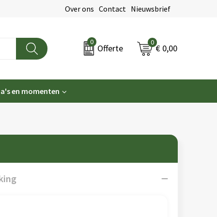
Over ons
Contact
Nieuwsbrief
0
0
€ 0,00
Offerte
a's en momenten
king