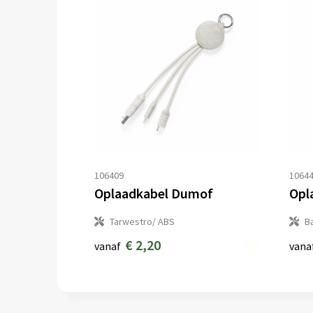
106409
1064
Oplaadkabel Dumof
Opl
Tarwestro/ ABS
B
€ 2,20
vanaf
vana