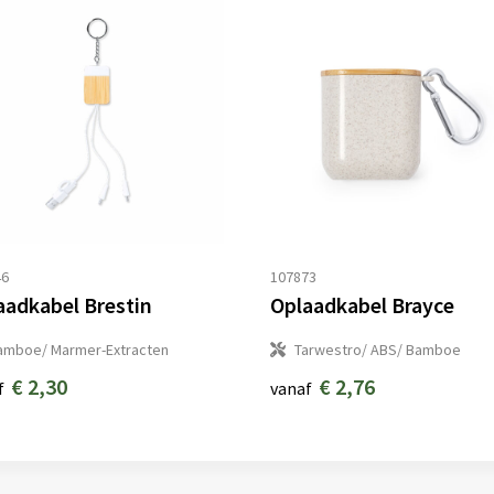
46
107873
aadkabel Brestin
Oplaadkabel Brayce
amboe/ Marmer-Extracten
Tarwestro/ ABS/ Bamboe
€ 2,30
€ 2,76
f
vanaf