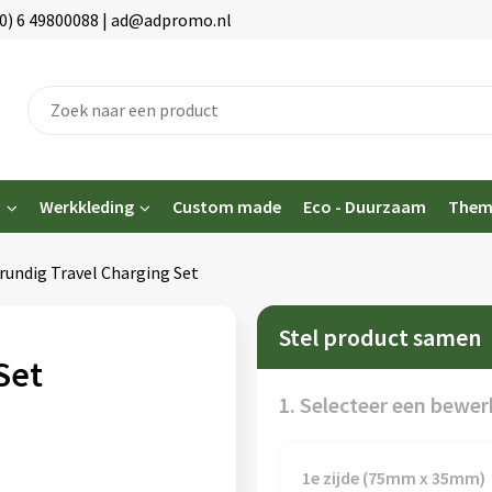
(0) 6 49800088 | ad@adpromo.nl
n
Werkkleding
Custom made
Eco - Duurzaam
Them
rundig Travel Charging Set
Stel product samen
Set
1. Selecteer een bewer
1e zijde (75mm x 35mm)