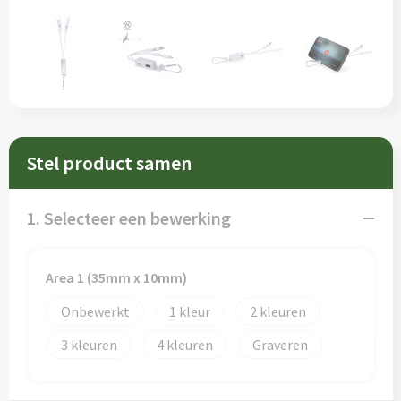
Sleutelhangers en Lanyards
Schorten en Sloven
Snoepgoed
Sweaters
Spellen voor binnen en buiten
T-Shirts
Veiligheid, Auto en Fiets
Veiligheidsvesten en Veiligheidshesjes
Stel product samen
Vrije tijd en Strand
Vesten
1. Selecteer een bewerking
Waterflesjes
Werkkleding sets
Themapakketten
Gereedschap
Area 1 (35mm x 10mm)
Onbewerkt
1
2
Gehoorbescherming
3
4
Graveren