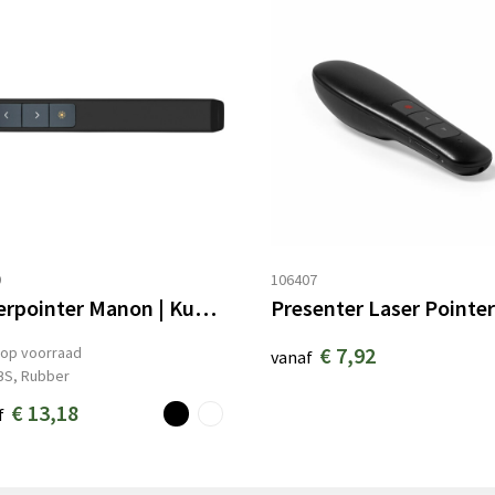
9
106407
Laserpointer Manon | Kunststof | USB oplaadbaar
€ 7,92
op voorraad
vanaf
BS, Rubber
€ 13,18
f