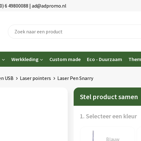
(0) 6 49800088 | ad@adpromo.nl
n
Werkkleding
Custom made
Eco - Duurzaam
Them
en USB
Laser pointers
Laser Pen Snarry
Stel product samen
1. Selecteer een kleur
Blauw