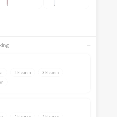
king
2
3
en
2
3