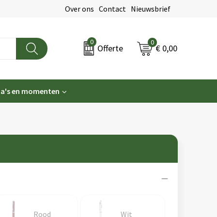
Over ons
Contact
Nieuwsbrief
0
0
€ 0,00
Offerte
a's en momenten
Rood
Wit