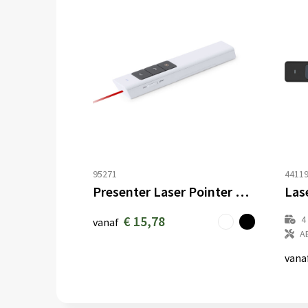
95271
4411
Presenter Laser Pointer Haslam
€ 15,78
4
vanaf
A
vana