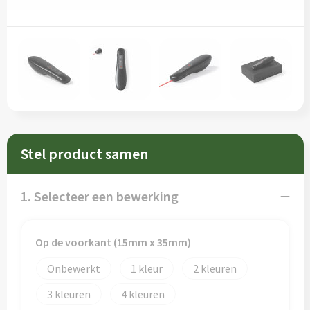
Sleutelhangers en Lanyards
Schorten en Sloven
Snoepgoed
Sweaters
Spellen voor binnen en buiten
T-Shirts
Veiligheid, Auto en Fiets
Veiligheidsvesten en Veiligheidshesjes
Vrije tijd en Strand
Vesten
Stel product samen
Waterflesjes
Werkkleding sets
1. Selecteer een bewerking
Themapakketten
Gereedschap
Op de voorkant (15mm x 35mm)
Gehoorbescherming
Onbewerkt
1
2
3
4