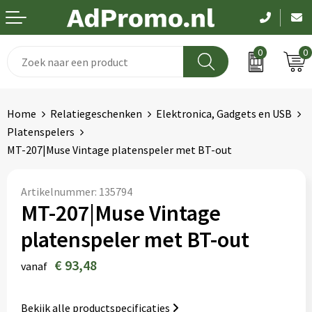
0
0
Drinkwaren
Aanstekers
Been- en voetbescherming
Dag van de zorg
Home
Relatiegeschenken
Elektronica, Gadgets en USB
Paraplu's
Anti-stress
Bodywarmers
Pasen
Platenspelers
MT-207|Muse Vintage platenspeler met BT-out
Schrijfwaren
Bidons en Sportflessen
Broeken en Rokken
Koningsdag
Elektronica
Elektronica, Gadgets en USB
Caps, Hoeden en Mutsen
Kerst
Artikelnummer:
135794
MT-207|Muse Vintage
Feestartikelen
Handschoenen en Sjaals
EK en WK
platenspeler met BT-out
Fitness
Hygiëne en Persoonlijke verzorging
Pakketten voor elke gelegenheid
€ 93,48
vanaf
Huis, Tuin en Keuken
Jassen
Bekijk alle productspecificaties