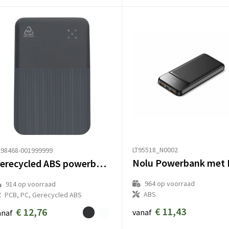
LT95518_N0002
298468-001999999
Gerecycled ABS powerbank Tavi
964
op voorraad
914
op voorraad
ABS
PCB, PC, Gerecycled ABS
€ 11,43
€ 12,76
vanaf
anaf