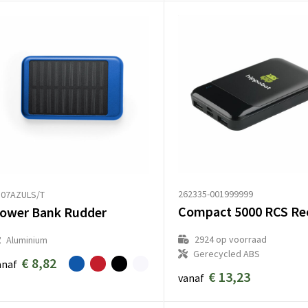
262335-001999999
307AZULS/T
ower Bank Rudder
2924
op voorraad
Aluminium
Gerecycled ABS
€ 8,82
anaf
€ 13,23
vanaf