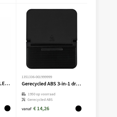
1351336-001999999
Nolu Powerbank met LED Display 10000 mAh
Gerecycled ABS 3-in-1 draadloze oplader Elias
1950
op voorraad
Gerecycled ABS
€ 14,26
vanaf