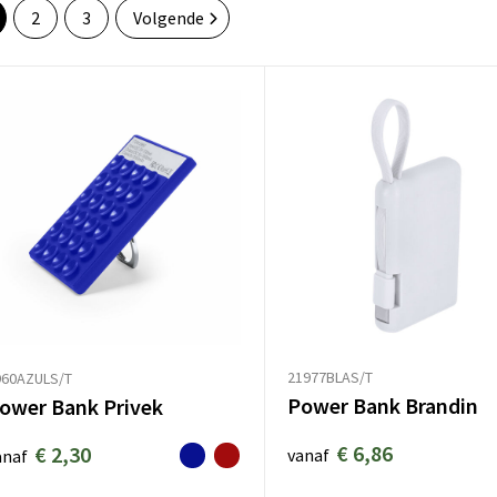
2
3
Volgende
21977BLAS/T
960AZULS/T
Power Bank Brandin
ower Bank Privek
€ 6,86
€ 2,30
vanaf
anaf