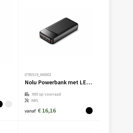
LT95519_N0002
Nolu Powerbank met LED Display 20000 mAh
900
op voorraad
ABS
€ 16,16
vanaf