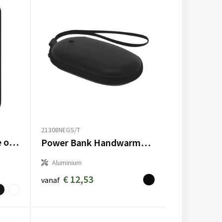
21308NEGS/T
Gerecyclede draadloze oplader powerbank Meno
Power Bank Handwarmer Geax
Aluminium
€ 12,53
vanaf