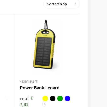
4939AMAS/T
Power Bank Lenard
€
vanaf
7,31