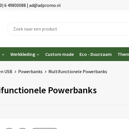
(0) 6 49800088 | ad@adpromo.nl
n
Werkkleding
Custom made
Eco - Duurzaam
Them
en USB
Powerbanks
Multifunctionele Powerbanks
ifunctionele Powerbanks