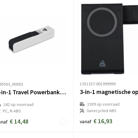
1351337-001999999
T95563_N0001
5-in-1 Travel Powerbank 2600 mAh - Bagageweegschaal - Zaklamp - Liniaal - Thermometer
1939
op voorraad
242
op voorraad
Gerecycled ABS
PC, R-ABS
€ 16,93
€ 14,48
vanaf
anaf