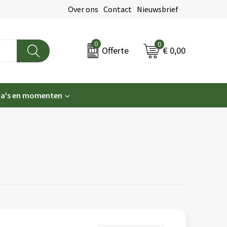
Over ons
Contact
Nieuwsbrief
0
0
€ 0,00
Offerte
a's en momenten