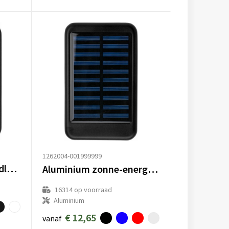
1262004-001999999
Gerecyclede ABS-draadloze oplader powerbank Miren
Aluminium zonne-energie powerbank Tycho
16314
op voorraad
Aluminium
€ 12,65
vanaf