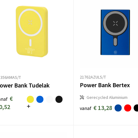
21762AZULS/T
1356AMAS/T
Power Bank Bertex
ower Bank Tudelak
€
Gerecycled Aluminium
anaf
0,52
€ 13,28
vanaf