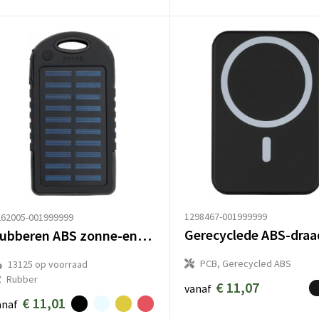
1298467-001999999
262005-001999999
Rubberen ABS zonne-energie powerbank Arin
PCB, Gerecycled ABS
13125
op voorraad
Rubber
€ 11,07
vanaf
€ 11,01
anaf