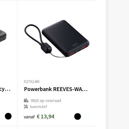
52732-BK
Compact 5000 RCS Recycled ABS Powerbank
Powerbank REEVES-WATTRON CORE V
9925
op voorraad
kunststof
€ 13,94
vanaf