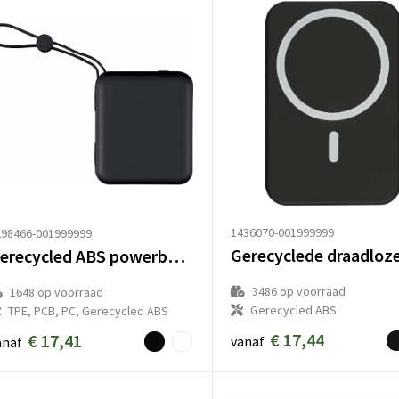
1436070-001999999
298466-001999999
Gerecycled ABS powerbank Jona
3486
op voorraad
1648
op voorraad
Gerecycled ABS
TPE, PCB, PC, Gerecycled ABS
€ 17,44
€ 17,41
vanaf
anaf