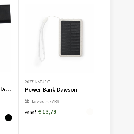
20271NATUS/T
3-in-1 magnetische oplader Valerio
Power Bank Dawson
Tarwestro/ ABS
€ 13,78
vanaf