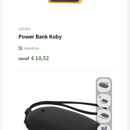
107907
Power Bank Koby
Bamboe
€ 10,52
vanaf