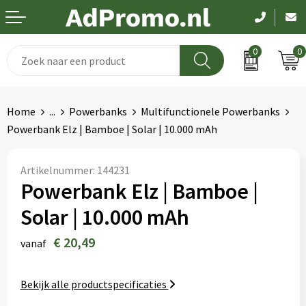
0
0
Drinkwaren
Aanstekers
Been- en voetbescherming
Dag van de zorg
Home
...
Powerbanks
Multifunctionele Powerbanks
Paraplu's
Anti-stress
Bodywarmers
Pasen
Powerbank Elz | Bamboe | Solar | 10.000 mAh
Schrijfwaren
Bidons en Sportflessen
Broeken en Rokken
Koningsdag
Artikelnummer:
144231
Powerbank Elz | Bamboe |
Elektronica
Elektronica, Gadgets en USB
Caps, Hoeden en Mutsen
Kerst
Solar | 10.000 mAh
Feestartikelen
Handschoenen en Sjaals
EK en WK
€ 20,49
vanaf
Fitness
Hygiëne en Persoonlijke verzorging
Pakketten voor elke gelegenheid
Bekijk alle productspecificaties
Huis, Tuin en Keuken
Jassen