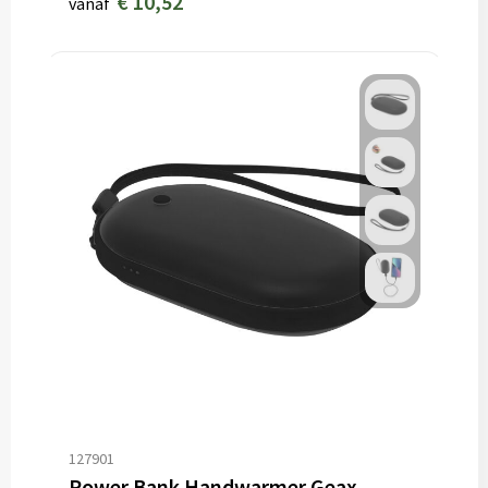
€ 10,52
vanaf
127901
Power Bank Handwarmer Geax