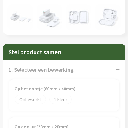
Sleutelhangers en Lanyards
Schorten en Sloven
Snoepgoed
Sweaters
Spellen voor binnen en buiten
T-Shirts
Veiligheid, Auto en Fiets
Veiligheidsvesten en Veiligheidshesjes
Stel product samen
Vrije tijd en Strand
Vesten
1. Selecteer een bewerking
Waterflesjes
Werkkleding sets
Themapakketten
Gereedschap
Op het doosje (60mm x 40mm)
Onbewerkt
1
Gehoorbescherming
Op de plug (28mm x 28mm)