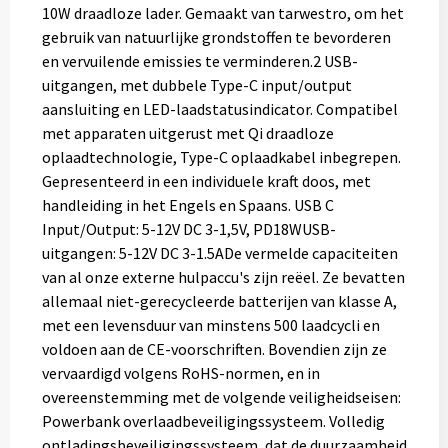
10W draadloze lader. Gemaakt van tarwestro, om het
gebruik van natuurlijke grondstoffen te bevorderen
en vervuilende emissies te verminderen.2 USB-
uitgangen, met dubbele Type-C input/output
aansluiting en LED-laadstatusindicator. Compatibel
met apparaten uitgerust met Qi draadloze
oplaadtechnologie, Type-C oplaadkabel inbegrepen.
Gepresenteerd in een individuele kraft doos, met
handleiding in het Engels en Spaans. USB C
Input/Output: 5-12V DC 3-1,5V, PD18WUSB-
uitgangen: 5-12V DC 3-1.5ADe vermelde capaciteiten
van al onze externe hulpaccu's zijn reëel. Ze bevatten
allemaal niet-gerecycleerde batterijen van klasse A,
met een levensduur van minstens 500 laadcycli en
voldoen aan de CE-voorschriften. Bovendien zijn ze
vervaardigd volgens RoHS-normen, en in
overeenstemming met de volgende veiligheidseisen:
Powerbank overlaadbeveiligingssysteem. Volledig
ontladingsbeveiligingssysteem, dat de duurzaamheid