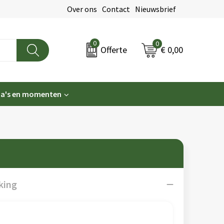
Over ons
Contact
Nieuwsbrief
0
0
€ 0,00
Offerte
a's en momenten
king