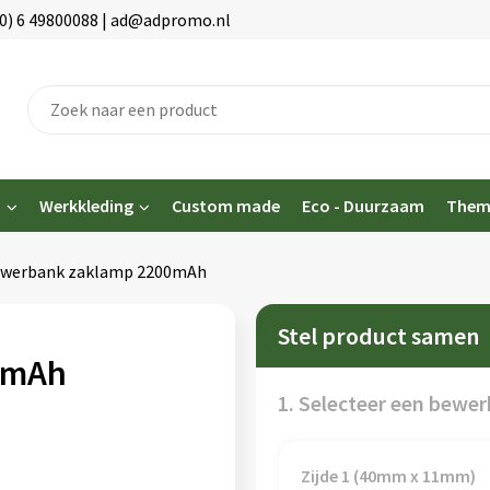
(0) 6 49800088 | ad@adpromo.nl
n
Werkkleding
Custom made
Eco - Duurzaam
Them
werbank zaklamp 2200mAh
Stel product samen
0mAh
1. Selecteer een bewer
Zijde 1 (40mm x 11mm)