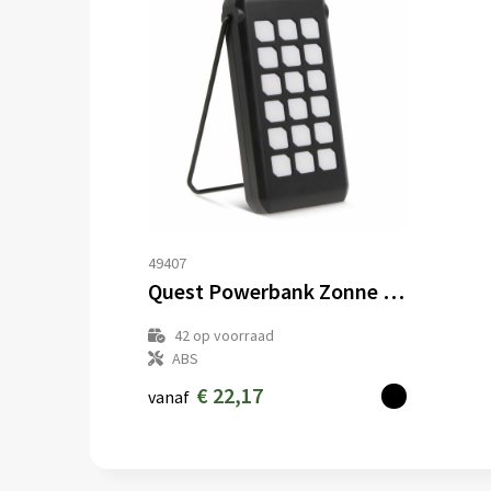
49407
Quest Powerbank Zonne Energie 10000mAh
42
op voorraad
ABS
€ 22,17
vanaf