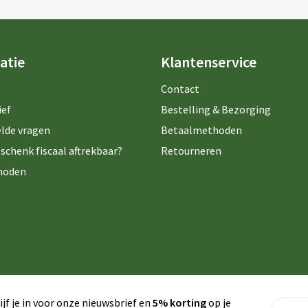
atie
Klantenservice
Contact
ief
Bestelling & Bezorging
lde vragen
Betaalmethoden
schenk fiscaal aftrekbaar?
Retourneren
hoden
ijf je in voor onze nieuwsbrief en
5% korting
op je