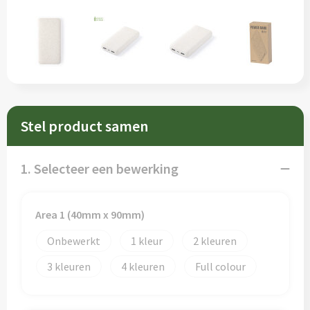
Sleutelhangers en Lanyards
Schorten en Sloven
Snoepgoed
Sweaters
Spellen voor binnen en buiten
T-Shirts
Veiligheid, Auto en Fiets
Veiligheidsvesten en Veiligheidshesjes
Stel product samen
Vrije tijd en Strand
Vesten
1. Selecteer een bewerking
Waterflesjes
Werkkleding sets
Themapakketten
Gereedschap
Area 1 (40mm x 90mm)
Onbewerkt
1
2
Gehoorbescherming
3
4
Full colour