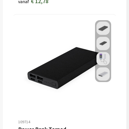
€ 12,78
vanaf
109714