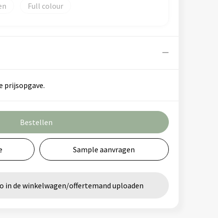
en
Full colour
e prijsopgave.
Bestellen
e
Sample aanvragen
go in de winkelwagen/offertemand uploaden