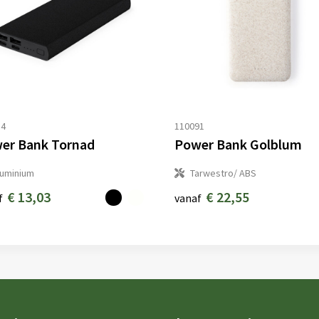
14
110091
er Bank Tornad
Power Bank Golblum
luminium
Tarwestro/ ABS
€ 13,03
€ 22,55
f
vanaf