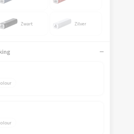
Zwart
Zilver
king
colour
colour