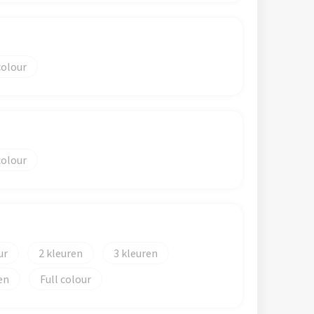
colour
colour
2
3
en
Full colour