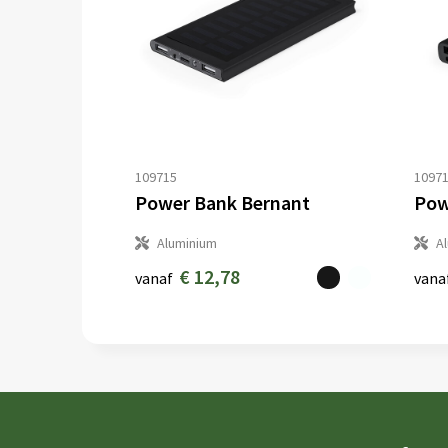
109715
1097
Power Bank Bernant
Pow
Aluminium
A
€ 12,78
vanaf
vana