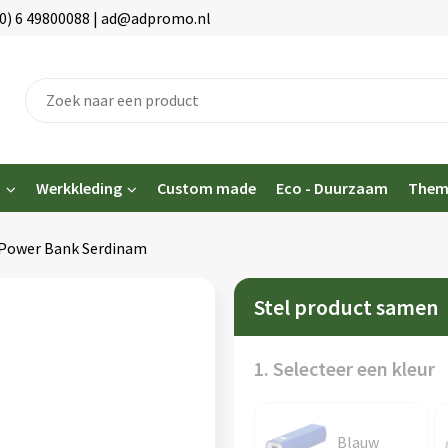
(0) 6 49800088 | ad@adpromo.nl
n
Werkkleding
Custom made
Eco - Duurzaam
Them
Power Bank Serdinam
Stel product samen
1. Selecteer een kleur
Blauw