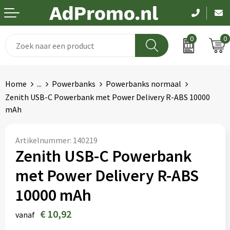
0
0
Drinkwaren
Aanstekers
Been- en voetbescherming
Dag van de zorg
Home
...
Powerbanks
Powerbanks normaal
Paraplu's
Anti-stress
Bodywarmers
Pasen
Zenith USB-C Powerbank met Power Delivery R-ABS 10000
mAh
Schrijfwaren
Bidons en Sportflessen
Broeken en Rokken
Koningsdag
Elektronica
Elektronica, Gadgets en USB
Caps, Hoeden en Mutsen
Kerst
Artikelnummer:
140219
Zenith USB-C Powerbank
Feestartikelen
Handschoenen en Sjaals
EK en WK
met Power Delivery R-ABS
Fitness
Hygiëne en Persoonlijke verzorging
Pakketten voor elke gelegenheid
10000 mAh
€ 10,92
Huis, Tuin en Keuken
Jassen
vanaf