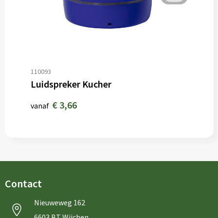
110093
Luidspreker Kucher
€ 3,66
vanaf
Contact
Nieuweweg 162
6603 BT Wijchen