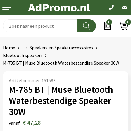
0
0
Drinkwaren
Aanstekers
Been- en voetbescherming
Dag van de zorg
Home
...
Speakers en Speakeraccessoires
Paraplu's
Anti-stress
Bodywarmers
Pasen
Bluetooth speakers
M-785 BT | Muse Bluetooth Waterbestendige Speaker 30W
Schrijfwaren
Bidons en Sportflessen
Broeken en Rokken
Koningsdag
Elektronica
Elektronica, Gadgets en USB
Caps, Hoeden en Mutsen
Kerst
Artikelnummer:
151583
M-785 BT | Muse Bluetooth
Feestartikelen
Handschoenen en Sjaals
EK en WK
Waterbestendige Speaker
Fitness
Hygiëne en Persoonlijke verzorging
Pakketten voor elke gelegenheid
30W
€ 47,28
Huis, Tuin en Keuken
Jassen
vanaf