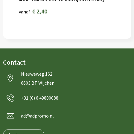
Sleutelhangers en Lanyards
Schorten en Sloven
€ 2,40
vanaf
Snoepgoed
Sweaters
Spellen voor binnen en buiten
T-Shirts
Veiligheid, Auto en Fiets
Veiligheidsvesten en Veiligheidshesjes
Contact
Vrije tijd en Strand
Vesten
Nieuweweg 162
Waterflesjes
Werkkleding sets
6603 BT Wijchen
Themapakketten
Gereedschap
+31 (0) 6 49800088
Gehoorbescherming
ad@adpromo.nl