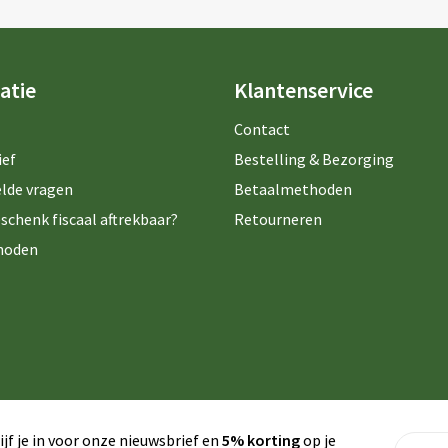
atie
Klantenservice
Contact
ief
Bestelling & Bezorging
lde vragen
Betaalmethoden
schenk fiscaal aftrekbaar?
Retourneren
hoden
ijf je in voor onze nieuwsbrief en
5% korting
op je