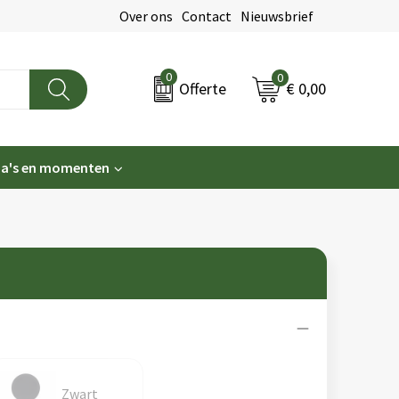
Over ons
Contact
Nieuwsbrief
0
0
€ 0,00
Offerte
a's en momenten
Zwart