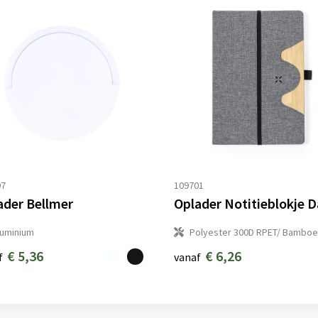
97
109701
ader Bellmer
luminium
Polyester 300D RPET/ Bamboe
€ 5,36
€ 6,26
f
vanaf