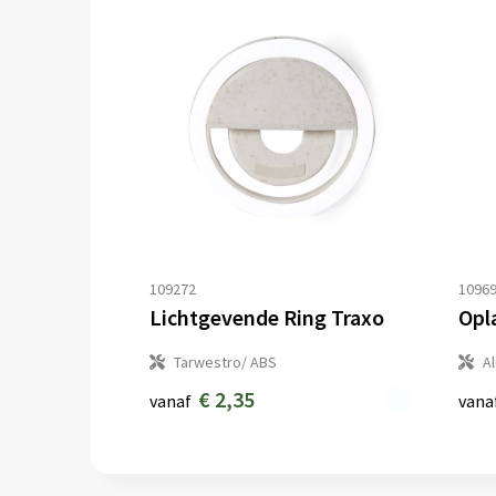
109272
1096
Lichtgevende Ring Traxo
Opl
Tarwestro/ ABS
A
€ 2,35
vanaf
vana