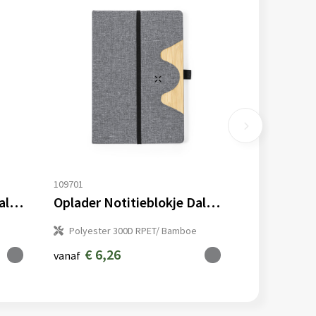
109701
Oplader Notitieblokje Dalou
Oplader Notitieblokje Dalou
Polyester 300D RPET/ Bamboe
€ 6,26
vanaf