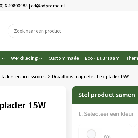
(0) 6 49800088 | ad@adpromo.nl
n
Werkkleding
Custom made
Eco - Duurzaam
Them
laders en accessoires
Draadloos magnetische oplader 15W
Stel product samen
plader 15W
1. Selecteer een kleur
Wit