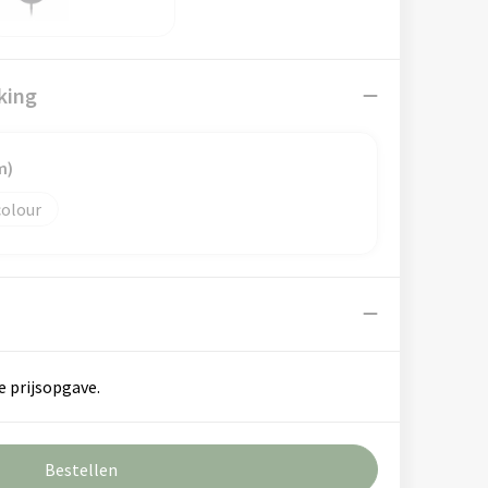
king
m)
colour
e prijsopgave.
Bestellen