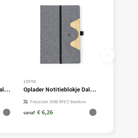
109701
Oplader Notitieblokje Dalou
Oplader Notitieblokje Dalou
Polyester 300D RPET/ Bamboe
€ 6,26
vanaf