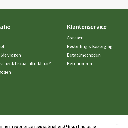
atie
Klantenservice
Contact
ief
Bestelling & Bezorging
lde vragen
Betaalmethoden
schenk fiscaal aftrekbaar?
Retourneren
hoden
ijf je in voor onze nieuwsbrief en
5% korting
op je