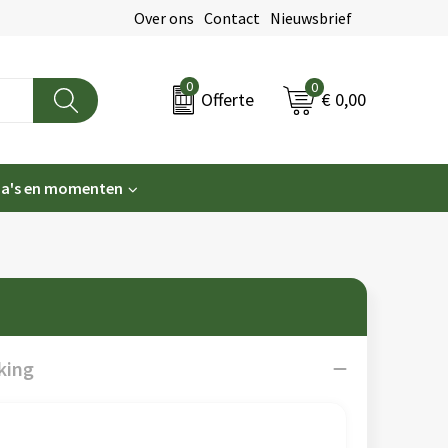
Over ons
Contact
Nieuwsbrief
0
0
€ 0,00
Offerte
a's en momenten
king