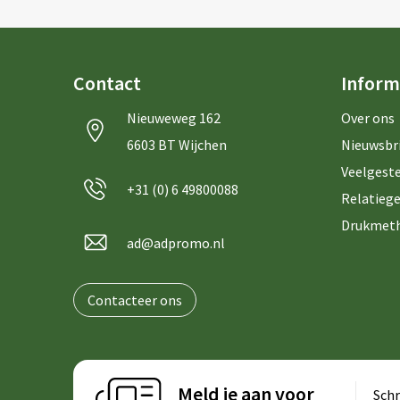
Contact
Inform
Nieuweweg 162
Over ons
6603 BT Wijchen
Nieuwsbr
Veelgeste
+31 (0) 6 49800088
Relatiege
Drukmet
ad@adpromo.nl
Contacteer ons
Meld je aan voor
Schr