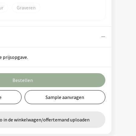
Graveren
e prijsopgave.
Bestellen
e
Sample aanvragen
go in de winkelwagen/offertemand uploaden