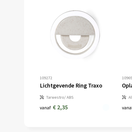
109272
1096
Lichtgevende Ring Traxo
Opl
Tarwestro/ ABS
A
€ 2,35
vanaf
vana