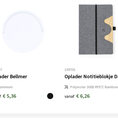
97
109701
ader Bellmer
luminium
Polyester 300D RPET/ Bamboe
€ 5,36
€ 6,26
f
vanaf