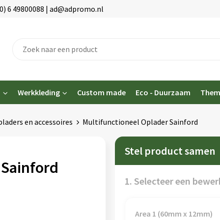
(0) 6 49800088 | ad@adpromo.nl
n
Werkkleding
Custom made
Eco - Duurzaam
Them
laders en accessoires
Multifunctioneel Oplader Sainford
Stel product samen
 Sainford
1. Selecteer een bewer
Area 1 (60mm x 12mm)