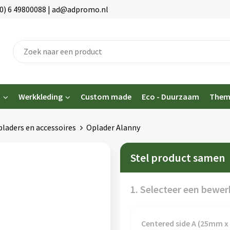
(0) 6 49800088 | ad@adpromo.nl
n
Werkkleding
Custom made
Eco - Duurzaam
Them
laders en accessoires
Oplader Alanny
Stel product samen
1. Selecteer een bewer
Centered side A (25mm 