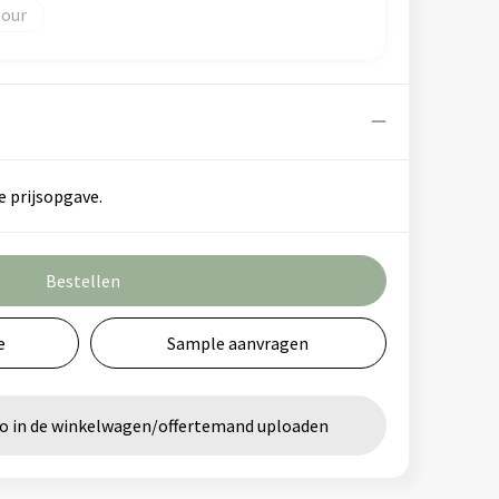
lour
e prijsopgave.
Bestellen
e
Sample aanvragen
go in de winkelwagen/offertemand uploaden