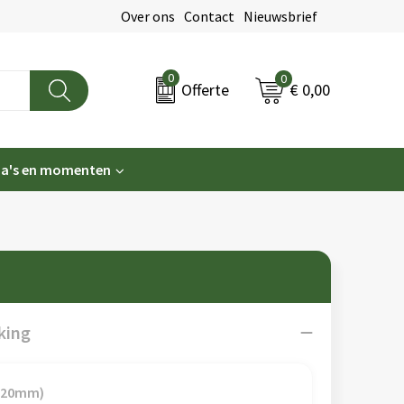
Over ons
Contact
Nieuwsbrief
0
0
€ 0,00
Offerte
a's en momenten
king
x 20mm)