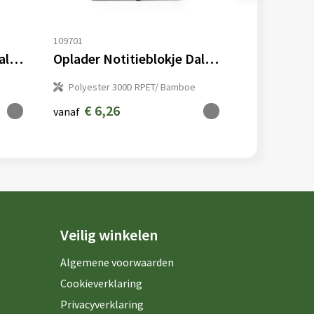
109701
Oplader Notitieblokje Dalou
Oplader Notitieblokje Dalou
Polyester 300D RPET/ Bamboe
€ 6,26
vanaf
Veilig winkelen
Algemene voorwaarden
Cookieverklaring
Privacyverklaring