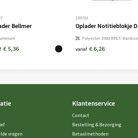
97
109701
ader Bellmer
luminium
Polyester 300D RPET/ Bamboe
€ 5,36
€ 6,26
f
vanaf
atie
Klantenservice
Contact
ief
Bestelling & Bezorging
lde vragen
Betaalmethoden