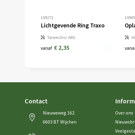
109272
1096
Lichtgevende Ring Traxo
Opl
Tarwestro/ ABS
A
€ 2,35
vanaf
vana
Contact
Inform
Nieuweweg 162
Over ons
6603 BT Wijchen
Nieuwsbr
Veelgeste