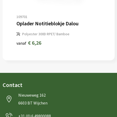
109701
Oplader Notitieblokje Dalou
Polyester 300D RPET/ Bamboe
€ 6,26
vanaf
Contact
Nieuweweg 162
6603 BT Wijchen
+31 (0) 6 49800088