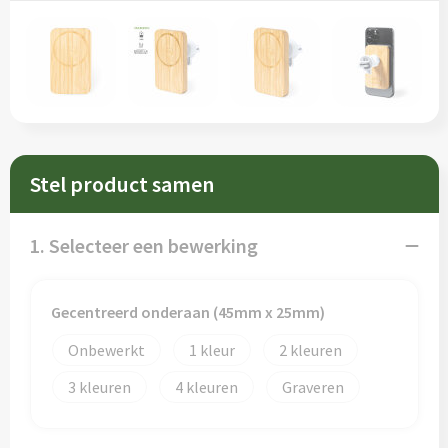
Sleutelhangers en Lanyards
Schorten en Sloven
Snoepgoed
Sweaters
Spellen voor binnen en buiten
T-Shirts
Veiligheid, Auto en Fiets
Veiligheidsvesten en Veiligheidshesjes
Stel product samen
Vrije tijd en Strand
Vesten
1. Selecteer een bewerking
Waterflesjes
Werkkleding sets
Themapakketten
Gereedschap
Gecentreerd onderaan (45mm x 25mm)
Onbewerkt
1
2
Gehoorbescherming
3
4
Graveren