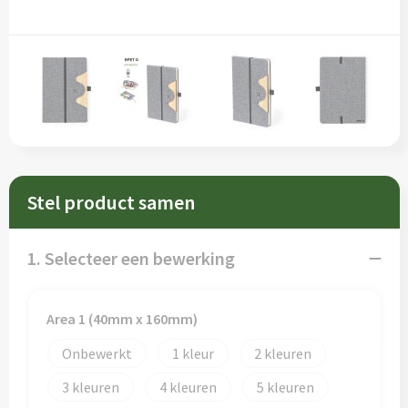
Sleutelhangers en Lanyards
Schorten en Sloven
Snoepgoed
Sweaters
Spellen voor binnen en buiten
T-Shirts
Veiligheid, Auto en Fiets
Veiligheidsvesten en Veiligheidshesjes
Vrije tijd en Strand
Vesten
Stel product samen
Waterflesjes
Werkkleding sets
1. Selecteer een bewerking
Themapakketten
Gereedschap
Area 1 (40mm x 160mm)
Gehoorbescherming
Onbewerkt
1
2
3
4
5