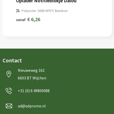
Oplader Notitieblokje Dalou
Polyester 300D RPET/ Bamboe
€ 6,26
vanaf
Contact
Nieuweweg 162
6603 BT Wijchen
+31 (0) 6 49800088
ad@adpromo.nl