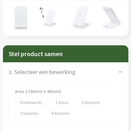
Sleutelhangers en Lanyards
Schorten en Sloven
Snoepgoed
Sweaters
Spellen voor binnen en buiten
T-Shirts
Veiligheid, Auto en Fiets
Veiligheidsvesten en Veiligheidshesjes
Stel product samen
Vrije tijd en Strand
Vesten
1. Selecteer een bewerking
Waterflesjes
Werkkleding sets
Themapakketten
Gereedschap
Area 1 (40mm x 40mm)
Onbewerkt
1
2
Gehoorbescherming
3
4