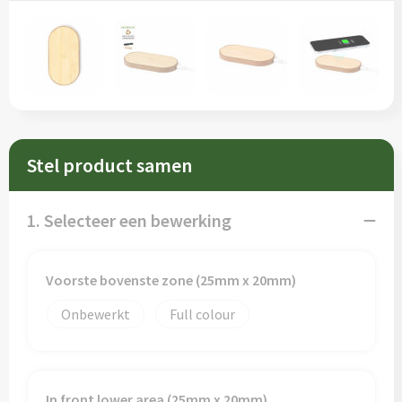
Sleutelhangers en Lanyards
Schorten en Sloven
Snoepgoed
Sweaters
Spellen voor binnen en buiten
T-Shirts
Veiligheid, Auto en Fiets
Veiligheidsvesten en Veiligheidshesjes
Stel product samen
Vrije tijd en Strand
Vesten
1. Selecteer een bewerking
Waterflesjes
Werkkleding sets
Themapakketten
Gereedschap
Voorste bovenste zone (25mm x 20mm)
Onbewerkt
Full colour
Gehoorbescherming
In front lower area (25mm x 20mm)