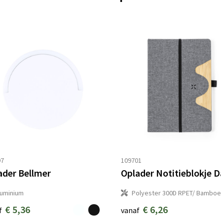
97
109701
ader Bellmer
luminium
Polyester 300D RPET/ Bamboe
€ 5,36
€ 6,26
f
vanaf