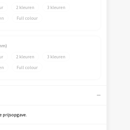
2
3
en
Full colour
mm)
2
3
en
Full colour
e prijsopgave.