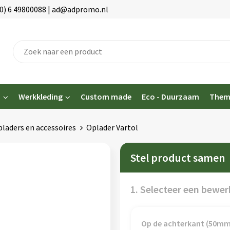
(0) 6 49800088 | ad@adpromo.nl
n
Werkkleding
Custom made
Eco - Duurzaam
Them
laders en accessoires
Oplader Vartol
Stel product samen
1. Selecteer een bewer
Op de achterkant (50m