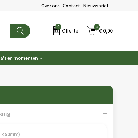
Over ons
Contact
Nieuwsbrief
0
0
€ 0,00
Offerte
a's en momenten
king
m x 50mm)