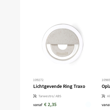
109272
1096
Lichtgevende Ring Traxo
Opl
Tarwestro/ ABS
A
€ 2,35
vanaf
vana