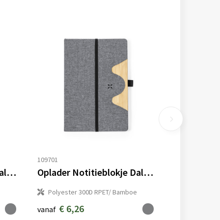
109701
Oplader Notitieblokje Dalou
Oplader Notitieblokje Dalou
Polyester 300D RPET/ Bamboe
€ 6,26
vanaf