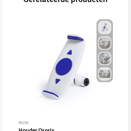
98292
Houder Osorix