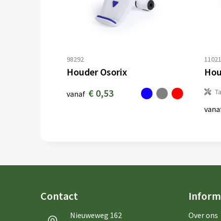
98292
1102
Houder Osorix
Hou
€ 0,53
T
vanaf
vana
Contact
Inform
Nieuweweg 162
Over ons