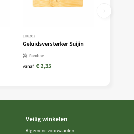
106263
n
Geluidsversterker Suijin
Bamboe
€ 2,35
vanaf
Veilig winkelen
Algemene voorwaarden