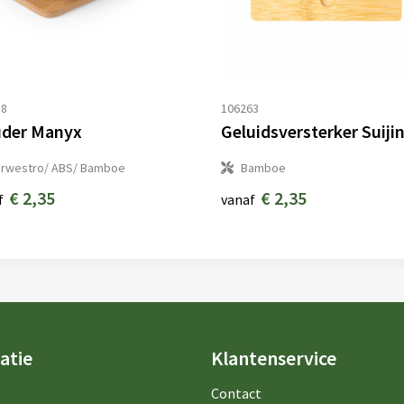
18
106263
der Manyx
Geluidsversterker Suiji
arwestro/ ABS/ Bamboe
Bamboe
€ 2,35
€ 2,35
f
vanaf
atie
Klantenservice
Contact