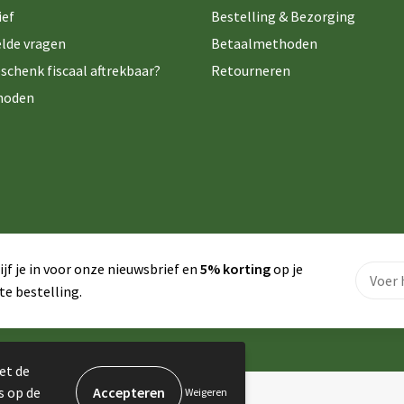
ief
Bestelling & Bezorging
lde vragen
Betaalmethoden
schenk fiscaal aftrekbaar?
Retourneren
hoden
ijf je in voor onze nieuwsbrief en
5% korting
op je
te bestelling.
et de
s op de
Weigeren