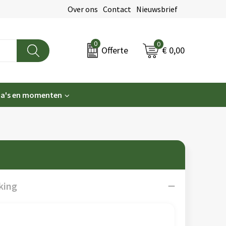
Over ons
Contact
Nieuwsbrief
0
0
€ 0,00
Offerte
a's en momenten
king