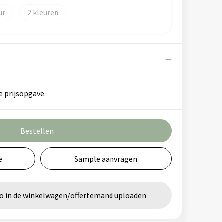
2
e prijsopgave.
Bestellen
e
Sample aanvragen
go in de winkelwagen/offertemand uploaden