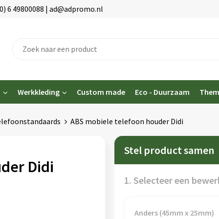
(0) 6 49800088 | ad@adpromo.nl
n
Werkkleding
Custom made
Eco - Duurzaam
Them
lefoonstandaards
ABS mobiele telefoon houder Didi
Stel product samen
der Didi
1. Selecteer een bewer
Anders (45mm x 25mm)