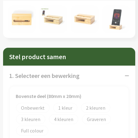
Sleutelhangers en Lanyards
Schorten en Sloven
Snoepgoed
Sweaters
Spellen voor binnen en buiten
T-Shirts
Veiligheid, Auto en Fiets
Veiligheidsvesten en Veiligheidshesjes
Stel product samen
Vrije tijd en Strand
Vesten
1. Selecteer een bewerking
Waterflesjes
Werkkleding sets
Themapakketten
Gereedschap
Bovenste deel (80mm x 20mm)
Onbewerkt
1
2
Gehoorbescherming
3
4
Graveren
Full colour