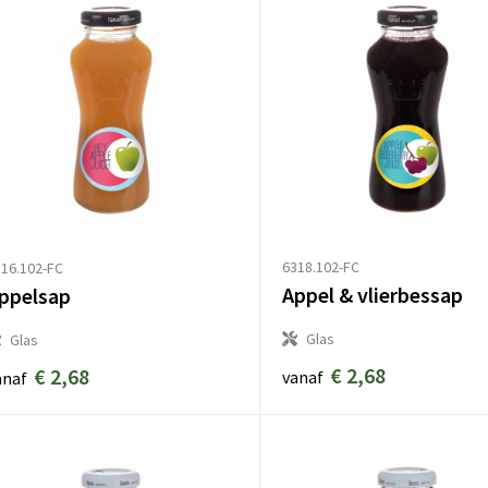
6318.102-FC
16.102-FC
Appel & vlierbessap
ppelsap
Glas
Glas
€ 2,68
€ 2,68
vanaf
anaf