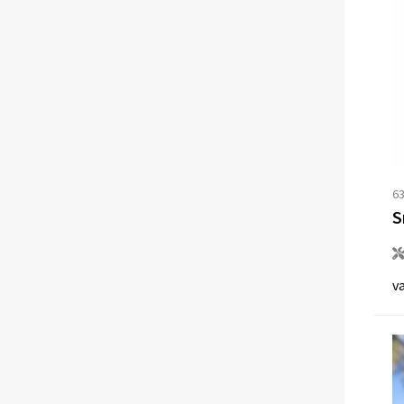
63
S
v