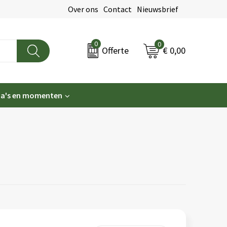
Over ons
Contact
Nieuwsbrief
0
0
€ 0,00
Offerte
a's en momenten