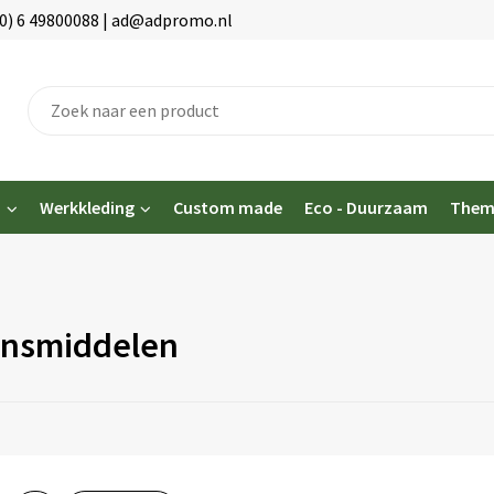
(0) 6 49800088 | ad@adpromo.nl
n
Werkkleding
Custom made
Eco - Duurzaam
Them
nsmiddelen