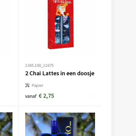
1365.100_11675
2 Chai Lattes in een doosje
Papier
€ 2,75
vanaf