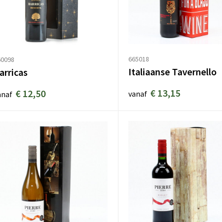
665018
60098
Italiaanse Tavernello
arricas
€ 13,15
€ 12,50
vanaf
anaf