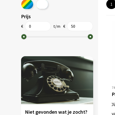
1
Prijs
€
t/m
€
74
P
Niet gevonden wat je zocht?
v