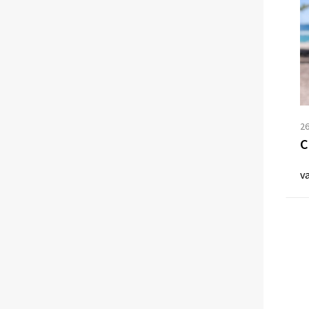
2
C
v