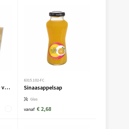
6315.102-FC
Theezakjes in speciale vormen
Sinaasappelsap
Glas
€ 2,68
vanaf