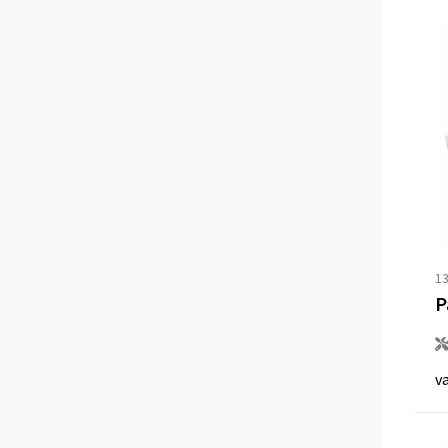
13
P
v