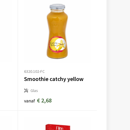
6320.102-FC
Smoothie catchy yellow
Glas
€ 2,68
vanaf