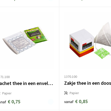
1370.100
71.100
Zakje thee in een doos
Sachet thee in een envelopje
Papier
Papier
€ 0,85
€ 0,75
vanaf
anaf